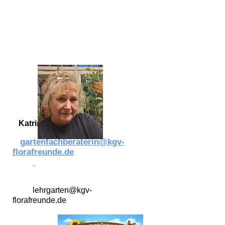
Katrin Borowski
D057
gartenfachberaterin@kgv-
florafreunde.de
lehrgarten@kgv-
florafreunde.de