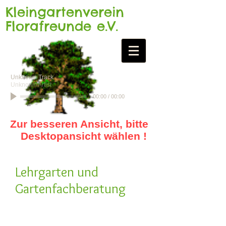
Kleingartenverein
Florafreunde e.V.
Unknown Track
Unknown Artist
00:00
/
00:00
Zur besseren Ansicht, bitte
Desktopansicht wählen !
Lehrgarten und
Gartenfachberatung