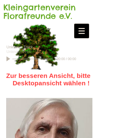
Kleingartenverein
Florafreunde e.V.
Unknown Track
Unknown Artist
00:00
/
00:00
Zur besseren Ansicht, bitte
Desktopansicht wählen !